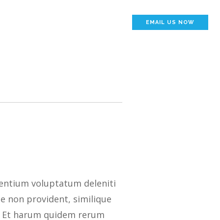
EMAIL US NOW
S
VENDORS
TRAINING
3
sentium voluptatum deleniti
te non provident, similique
ga. Et harum quidem rerum