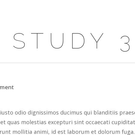
OUR COMPANY
SERVICE
 STUDY 
pment
 iusto odio dignissimos ducimus qui blanditiis prae
et quas molestias excepturi sint occaecati cupidita
serunt mollitia animi, id est laborum et dolorum fu